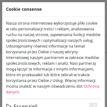
HILFE & SUPPORT
PL
Cookie consense
Nasza strona internetowa wykorzystuje pliki cookie
Szukaj produktów
w celu personalizacji treści i reklam, analizowania
ruchu na naszej stronie, zapewniania funkcji mediów
społecznościowych i optymalizacji naszych usług.
Udostępniamy również informacje na temat
Peter Kriechel
korzystania przez Ciebie z naszej witryny
internetowej naszym partnerom w zakresie mediów
społecznościowych, reklam i analiz. Nasi partnerzy
mogą łączyć te informacje z innymi informacjami,
Start
Marki
Peter Kriechel
które im przekazałeś lub które zebrali w trakcie
korzystania przez Ciebie z Usług. Więcej informacji
można znaleźć w naszym oświadczeniu dot
Ochrona
Wszystkie produkty z Peter
danych
.
Kriechel
Essenziell