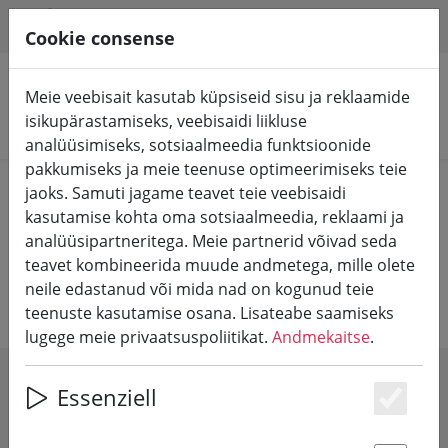
HILFE & SUPPORT
ET
Cookie consense
Meie veebisait kasutab küpsiseid sisu ja reklaamide
isikupärastamiseks, veebisaidi liikluse
Otsi tooteid
analüüsimiseks, sotsiaalmeedia funktsioonide
pakkumiseks ja meie teenuse optimeerimiseks teie
Home
Veinitootjad
Nelles Winery
jaoks. Samuti jagame teavet teie veebisaidi
kasutamise kohta oma sotsiaalmeedia, reklaami ja
analüüsipartneritega. Meie partnerid võivad seda
Nelles Winery
teavet kombineerida muude andmetega, mille olete
neile edastanud või mida nad on kogunud teie
teenuste kasutamise osana. Lisateabe saamiseks
lugege meie privaatsuspoliitikat.
Andmekaitse
.
SHOW FILTERS
Essenziell
Es