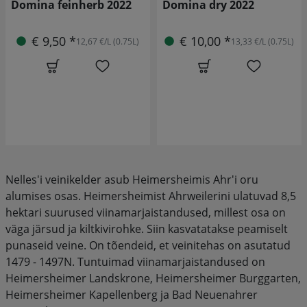
Domina feinherb 2022
Domina dry 2022
€ 9,50 *
€ 10,00 *
12,67 €/L (0.75L)
13,33 €/L (0.75L)
Nelles'i veinikelder asub Heimersheimis Ahr'i oru
alumises osas. Heimersheimist Ahrweilerini ulatuvad 8,5
hektari suurused viinamarjaistandused, millest osa on
väga järsud ja kiltkivirohke. Siin kasvatatakse peamiselt
punaseid veine. On tõendeid, et veinitehas on asutatud
1479 - 1497N. Tuntuimad viinamarjaistandused on
Heimersheimer Landskrone, Heimersheimer Burggarten,
Heimersheimer Kapellenberg ja Bad Neuenahrer