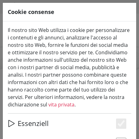
HILFE & SUPPORT
IT
Cookie consense
Il nostro sito Web utilizza i cookie per personalizzare
Cerca prodotti
i contenuti e gli annunci, analizzare l'accesso al
nostro sito Web, fornire le funzioni dei social media
e ottimizzare il nostro servizio per te. Condividiamo
anche informazioni sull'utilizzo del nostro sito Web
Peter Kriechel
con i nostri partner di social media, pubblicità e
analisi. I nostri partner possono combinare queste
informazioni con altri dati che hai fornito loro o che
hanno raccolto come parte del tuo utilizzo dei
Start
Marche
Peter Kriechel
servizi. Per ulteriori informazioni, vedere la nostra
dichiarazione sul
vita privata
.
Tutti i prodotti da Peter Kriechel
Essenziell
Es
0 articolo