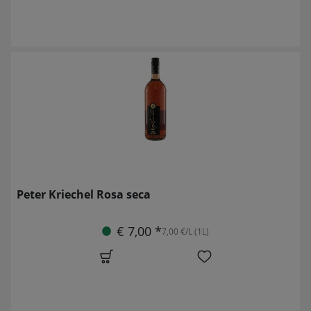
Peter Kriechel Rosa seca
€ 7,00 *
7,00 €/L (1L)