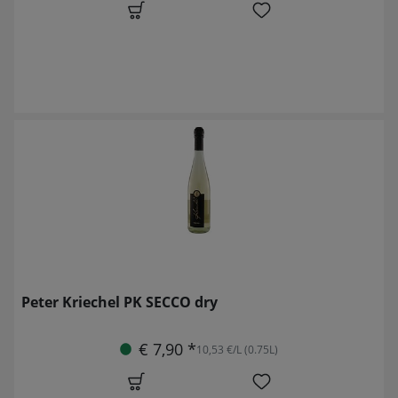
Peter Kriechel PK SECCO dry
€ 7,90 *
10,53 €/L (0.75L)