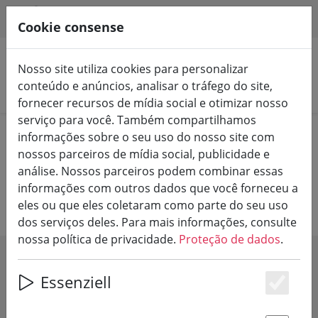
HILFE & SUPPORT
PT
Cookie consense
Nosso site utiliza cookies para personalizar
conteúdo e anúncios, analisar o tráfego do site,
Pesquisar produtos
fornecer recursos de mídia social e otimizar nosso
serviço para você. Também compartilhamos
Home
Adegas
Adega Kriechel
informações sobre o seu uso do nosso site com
nossos parceiros de mídia social, publicidade e
análise. Nossos parceiros podem combinar essas
Adega Peter Kriechel
informações com outros dados que você forneceu a
eles ou que eles coletaram como parte do seu uso
dos serviços deles. Para mais informações, consulte
nossa política de privacidade.
Proteção de dados
.
SHOW FILTERS
Essenziell
Es