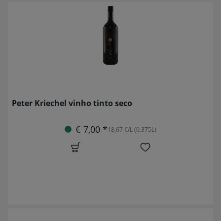
Peter Kriechel vinho tinto seco
€ 7,00 *
18,67 €/L (0.375L)