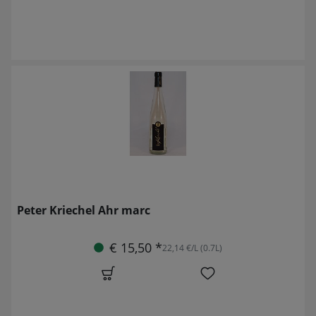
Peter Kriechel Ahr marc
€ 15,50 *
22,14 €/L (0.7L)