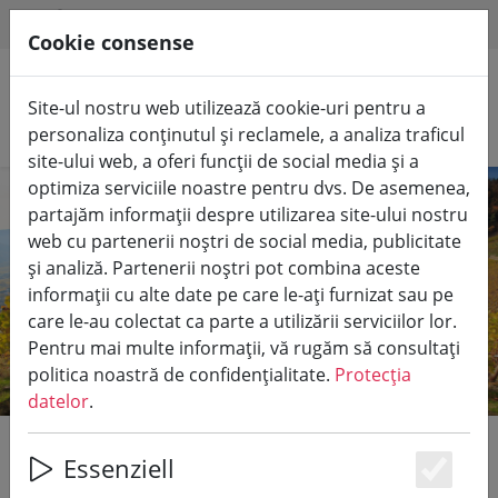
HILFE & SUPPORT
RO
Cookie consense
Site-ul nostru web utilizează cookie-uri pentru a
Căutare produse
personaliza conținutul și reclamele, a analiza traficul
site-ului web, a oferi funcții de social media și a
optimiza serviciile noastre pentru dvs. De asemenea,
partajăm informații despre utilizarea site-ului nostru
web cu partenerii noștri de social media, publicitate
și analiză. Partenerii noștri pot combina aceste
informații cu alte date pe care le-ați furnizat sau pe
care le-au colectat ca parte a utilizării serviciilor lor.
Pentru mai multe informații, vă rugăm să consultați
politica noastră de confidențialitate.
Protecția
datelor
.
Das Ahrtal und seine
Essenziell
Es