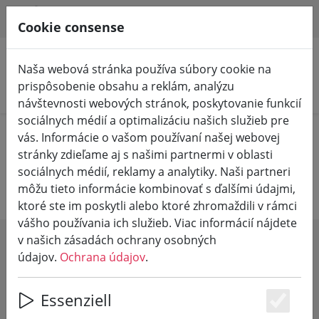
HILFE & SUPPORT
SK
Cookie consense
Naša webová stránka používa súbory cookie na
prispôsobenie obsahu a reklám, analýzu
Vyhľadať produkty
návštevnosti webových stránok, poskytovanie funkcií
sociálnych médií a optimalizáciu našich služieb pre
Home
Vinárstva
Vinárstvo Stodden
vás. Informácie o vašom používaní našej webovej
stránky zdieľame aj s našimi partnermi v oblasti
Vinárstvo Jean Stodden
sociálnych médií, reklamy a analytiky. Naši partneri
môžu tieto informácie kombinovať s ďalšími údajmi,
ktoré ste im poskytli alebo ktoré zhromaždili v rámci
vášho používania ich služieb. Viac informácií nájdete
v našich zásadách ochrany osobných
SHOW FILTERS
údajov.
Ochrana údajov
.
Essenziell
Es