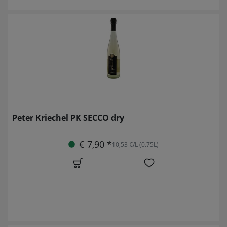
Peter Kriechel PK SECCO dry
€ 7,90 *
10,53 €/L (0.75L)