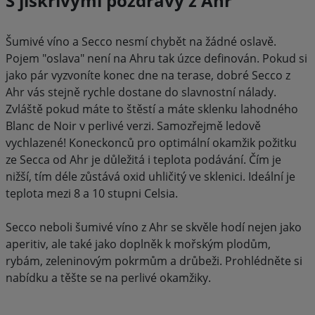
S jiskřivými pozdravy z Ahr
Šumivé víno a Secco nesmí chybět na žádné oslavě.
Pojem "oslava" není na Ahru tak úzce definován. Pokud si
jako pár vyzvoníte konec dne na terase, dobré Secco z
Ahr vás stejně rychle dostane do slavnostní nálady.
Zvláště pokud máte to štěstí a máte sklenku lahodného
Blanc de Noir v perlivé verzi. Samozřejmě ledově
vychlazené! Koneckonců pro optimální okamžik požitku
ze Secca od Ahr je důležitá i teplota podávání. Čím je
nižší, tím déle zůstává oxid uhličitý ve sklenici. Ideální je
teplota mezi 8 a 10 stupni Celsia.
Secco neboli šumivé víno z Ahr se skvěle hodí nejen jako
aperitiv, ale také jako doplněk k mořským plodům,
rybám, zeleninovým pokrmům a drůbeži. Prohlédněte si
nabídku a těšte se na perlivé okamžiky.