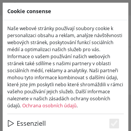
HILFE & SUPPORT
CS
Cookie consense
Naše webové stránky používají soubory cookie k
personalizaci obsahu a reklam, analýze návštěvnosti
Hledat produkty
webových stránek, poskytování funkcí sociálních
médií a optimalizaci našich služeb pro vás.
Home
Šumivé víno & Secco
Informace o vašem používání našich webových
stránek také sdílíme s našimi partnery v oblasti
Šumivé víno & Secco z Ahr
sociálních médií, reklamy a analytiky. Naši partneři
mohou tyto informace kombinovat s dalšími údaji,
které jste jim poskytli nebo které shromáždili v rámci
vašeho používání jejich služeb. Další informace
naleznete v našich zásadách ochrany osobních
údajů.
Ochrana osobních údajů
.
SHOW FILTERS
Essenziell
Es