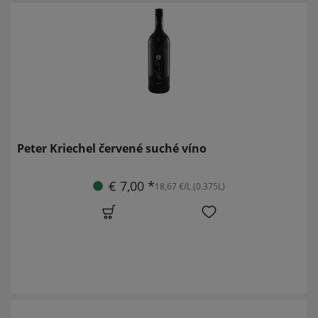
Peter Kriechel červené suché víno
€ 7,00 *
18,67 €/L (0.375L)