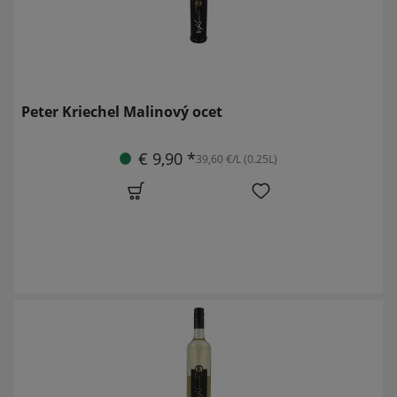
Peter Kriechel Malinový ocet
€ 9,90 *
39,60 €/L (0.25L)