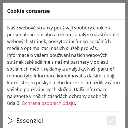
HILFE & SUPPORT
CS
Cookie consense
Naše webové stránky používají soubory cookie k
personalizaci obsahu a reklam, analýze návštěvnosti
Hledat produkty
webových stránek, poskytování funkcí sociálních
médií a optimalizaci našich služeb pro vás.
Home
Vinařství
Vinařství Kriechel
Informace o vašem používání našich webových
stránek také sdílíme s našimi partnery v oblasti
sociálních médií, reklamy a analytiky. Naši partneři
Vinařství Peter Kriechel
mohou tyto informace kombinovat s dalšími údaji,
které jste jim poskytli nebo které shromáždili v rámci
vašeho používání jejich služeb. Další informace
naleznete v našich zásadách ochrany osobních
údajů.
Ochrana osobních údajů
.
SHOW FILTERS
Essenziell
Es