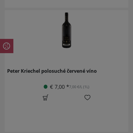
Peter Kriechel polosuché červené víno
€ 7,00 *
7,00 €/L (1L)