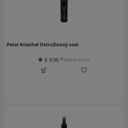
Peter Kriechel Ostružinový ocet
€ 9,90 *
39,60 €/L (0.25L)