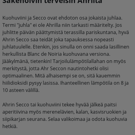
Säkenöivin terveisin Ahrilta
Kuohuviini ja Secco ovat ehdoton osa jokaista juhlaa.
Termi "juhla" ei ole Ahrilla niin tarkasti määritelty. Jos
juhlitte päivän päättymistä terassilla pariskuntana, hyvä
Ahrin Secco saa teidät joka tapauksessa nopeasti
juhlatuulelle. Etenkin, jos sinulla on onni saada lasillinen
herkullista Blanc de Noiria kuohuvana versiona.
Jääkylmänä, tietenkin! Tarjoilulämpötilallahan on myös
merkitystä, jotta Ahr Seccon nautintohetki olisi
optimaalinen. Mitä alhaisempi se on, sitä kauemmin
hiilidioksidi pysyy lasissa. Ihanteellinen lämpötila on 8 ja
10 asteen välillä.
Ahrin Secco tai kuohuviini tekee hyvää jälkeä paitsi
aperitiivina myös merenelävien, kalan, kasvisruokien ja
siipikarjan seurana. Selaa valikoimaa ja odota kuohuvia
hetkiä.