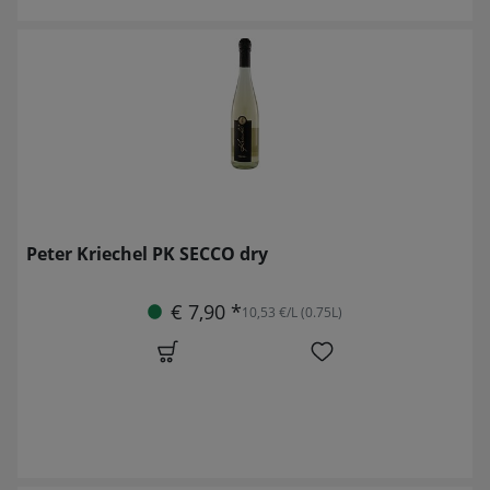
Peter Kriechel PK SECCO dry
€ 7,90 *
10,53 €/L (0.75L)