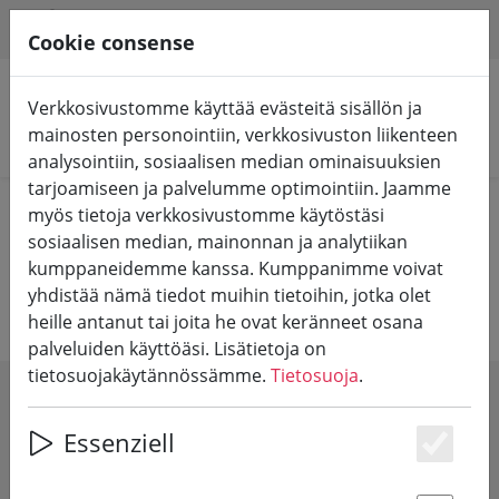
HILFE & SUPPORT
FI
Cookie consense
Verkkosivustomme käyttää evästeitä sisällön ja
mainosten personointiin, verkkosivuston liikenteen
Hae tuotteita
analysointiin, sosiaalisen median ominaisuuksien
tarjoamiseen ja palvelumme optimointiin. Jaamme
Home
Kuohuviini & Secco
myös tietoja verkkosivustomme käytöstäsi
sosiaalisen median, mainonnan ja analytiikan
Kuohuviini ja Secco Ahrista
kumppaneidemme kanssa. Kumppanimme voivat
yhdistää nämä tiedot muihin tietoihin, jotka olet
heille antanut tai joita he ovat keränneet osana
palveluiden käyttöäsi. Lisätietoja on
tietosuojakäytännössämme.
Tietosuoja
.
SHOW FILTERS
Essenziell
Es