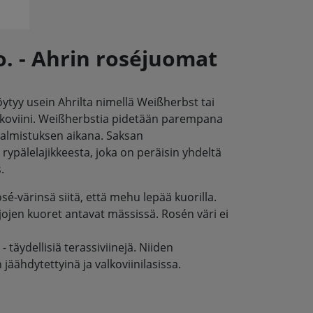
o. - Ahrin roséjuomat
öytyy usein Ahrilta nimellä Weißherbst tai
valkoviini. Weißherbstia pidetään parempana
 valmistuksen aikana. Saksan
ypälelajikkeesta, joka on peräisin yhdeltä
.
sé-värinsä siitä, että mehu lepää kuorilla.
jen kuoret antavat mässissä. Rosén väri ei
 - täydellisiä terassiviinejä. Niiden
äähdytettyinä ja valkoviinilasissa.