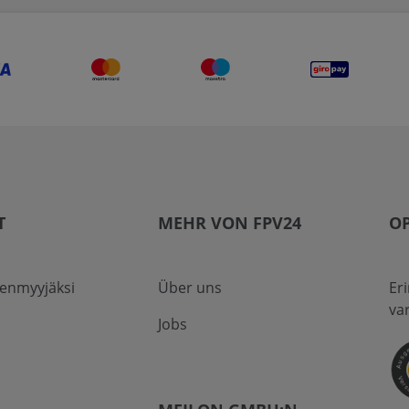
T
MEHR VON FPV24
OP
eenmyyjäksi
Über uns
Er
va
Jobs