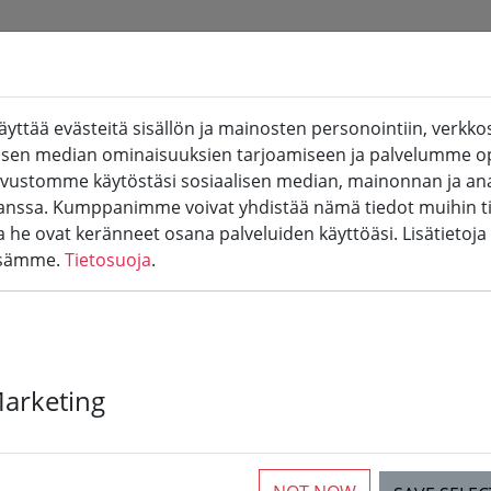
ttää evästeitä sisällön ja mainosten personointiin, verkkos
(aktuelle Seite)
koviini
Rosé & Blanc de Noir
Kuohuviini
alisen median ominaisuuksien tarjoamiseen ja palvelumme o
ivustomme käytöstäsi sosiaalisen median, mainonnan ja ana
sa. Kumppanimme voivat yhdistää nämä tiedot muihin tiet
ita he ovat keränneet osana palveluiden käyttöäsi. Lisätietoja
ssämme.
Tietosuoja
.
Ahrista
Marketing
ticles