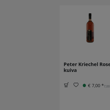
Peter Kriechel Ros
kuiva
€ 7,00 *
7,00