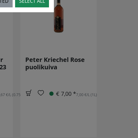
CTED
SELECT ALL
r
Peter Kriechel Rose
23
puolikuiva
€ 7,00 *
,67 €/L (0.75L)
7,00 €/L (1L)