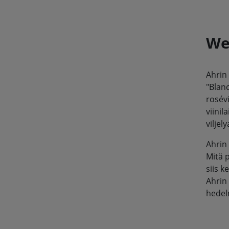
We
Ahrin 
"Blan
rosév
viini
viljel
Ahrin 
Mitä 
siis k
Ahrin 
hedelm