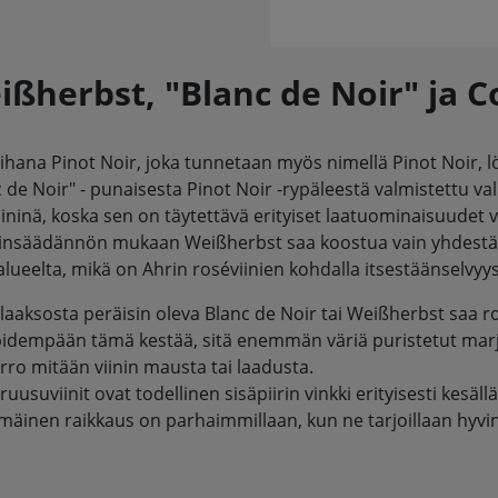
ißherbst, "Blanc de Noir" ja C
ihana Pinot Noir, joka tunnetaan myös nimellä Pinot Noir, l
c de Noir" - punaisesta Pinot Noir -rypäleestä valmistettu 
iininä, koska sen on täytettävä erityiset laatuominaisuudet
lainsäädännön mukaan Weißherbst saa koostua vain yhdestä r
yalueelta, mikä on Ahrin roséviinien kohdalla itsestäänselvyys
laaksosta peräisin oleva Blanc de Noir tai Weißherbst saa ro
pidempään tämä kestää, sitä enemmän väriä puristetut marjo
erro mitään viinin mausta tai laadusta.
ruusuviinit ovat todellinen sisäpiirin vinkki erityisesti kesällä
äinen raikkaus on parhaimmillaan, kun ne tarjoillaan hyvin j