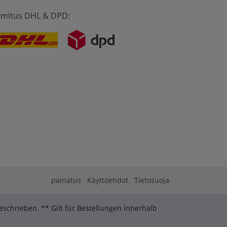
imitus DHL & DPD:
painatus
Käyttöehdot
Tietosuoja
schrieben. ** Gilt für Bestellungen innerhalb