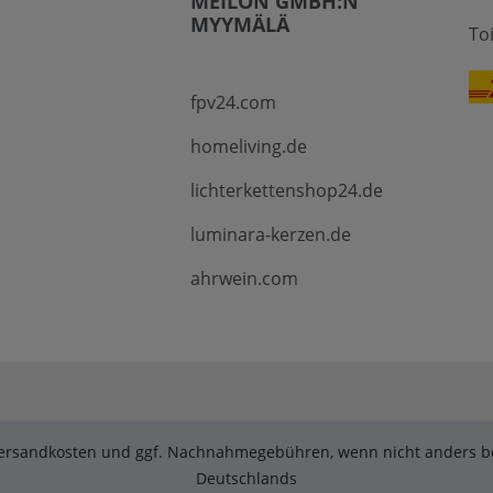
MEILON GMBH:N
MYYMÄLÄ
To
fpv24.com
homeliving.de
lichterkettenshop24.de
luminara-kerzen.de
ahrwein.com
. Versandkosten und ggf. Nachnahmegebühren, wenn nicht anders be
Deutschlands