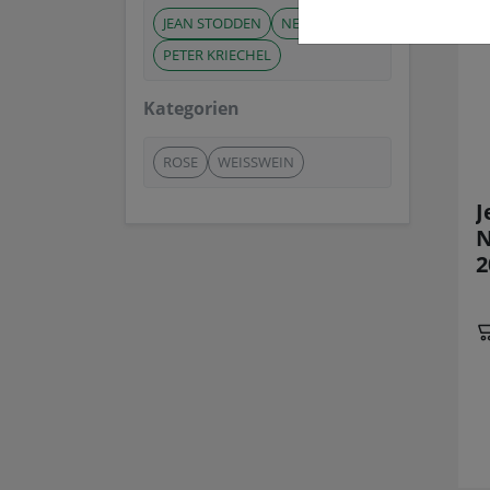
JEAN STODDEN
NELLES
PETER KRIECHEL
Kategorien
ROSE
WEISSWEIN
J
N
2