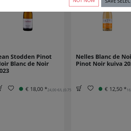
NOT NOW
SAVE SELE
ean Stodden Pinot
Nelles Blanc de Noi
oir Blanc de Noir
Pinot Noir kuiva 20
023
€ 18,00 *
€ 12,50 *
24,00 €/L (0.75L)
16