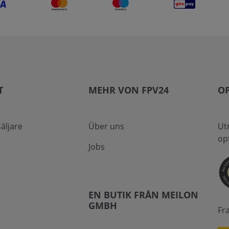
T
MEHR VON FPV24
OP
säljare
Über uns
Ut
op
Jobs
EN BUTIK FRÅN MEILON
GMBH
Fr