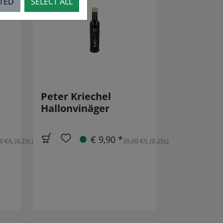
CTED
SELECT ALL
Peter Kriechel
Hallonvinäger
€ 9,90 *
0 €/L (0.25L)
39,60 €/L (0.25L)