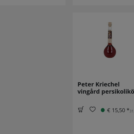
Peter Kriechel
vingård persikolikö
€ 15,50 *
31