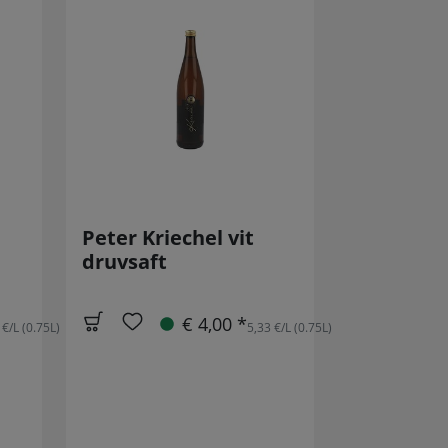
Peter Kriechel vit
druvsaft
€ 4,00 *
 €/L (0.75L)
5,33 €/L (0.75L)