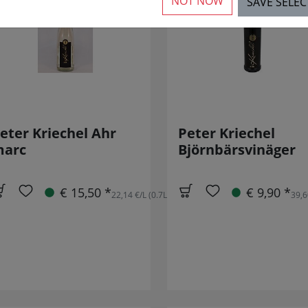
NOT NOW
SAVE SELE
eter Kriechel Ahr
Peter Kriechel
arc
Björnbärsvinäger
€ 15,50 *
€ 9,90 *
22,14 €/L (0.7L)
39,6