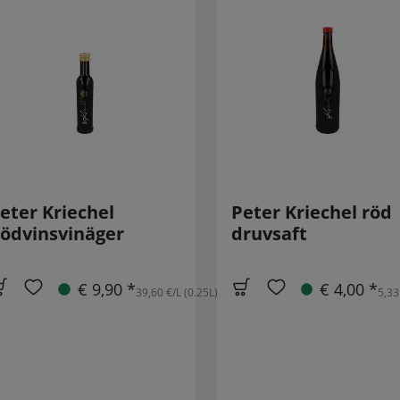
eter Kriechel
Peter Kriechel röd
ödvinsvinäger
druvsaft
€ 9,90 *
€ 4,00 *
39,60 €/L (0.25L)
5,33