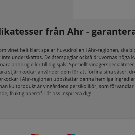
likatesser från Ahr - garanter
m vinet helt klart spelar huvudrollen i Ahr-regionen, ska b
r inte underskattas. De återspeglar också druvornas höga kv
n nära anhörig eller till dig själv. Speciellt vinägerspecialite
bara stjärnkockar använder dem för att förfina sina såser, d
rkockar i Ahr-regionen uppskattar denna hemliga ingredie
nan kultprodukt är vingårdens persikolikör, som förvandlar 
de, fruktig aperitif. Låt oss inspirera dig!