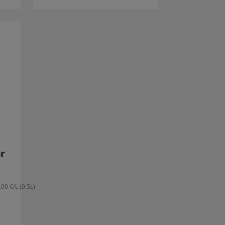
r
,00 €/L (0.5L)