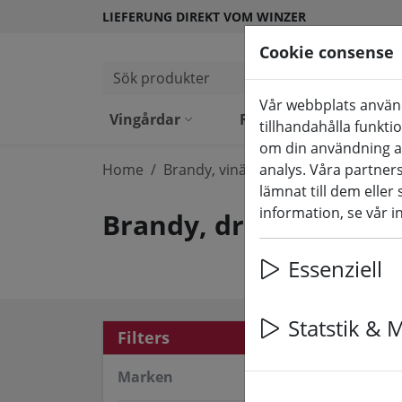
LIEFERUNG DIREKT VOM WINZER
Cookie consense
Sök produkter
Vår webbplats använd
Vingårdar
Rött vin
Vitt vin
tillhandahålla funkti
om din användning a
Home
Brandy, vinäger och mycket mer
analys. Våra partne
lämnat till dem eller
information, se vår i
Brandy, druvsaft, vin
Essenziell
Statstik & 
7 ar
Filters
Marken