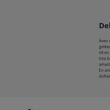
De
Även o
gelée
till e
Inte 
amatö
En an
doftan