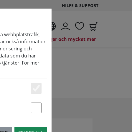
HILFE & SUPPORT
SV
a webbplatstrafik,
(aktuelle Seite)
co
Brandy, vinäger och mycket mer
elar också information
nnonsering och
data som du har
 tjänster. För mer
Essenziell
Statstik & Marketing