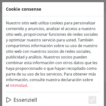
HILFE & SUPPORT
ES
Cookie consense
Nuestro sitio web utiliza cookies para personalizar
contenido y anuncios, analizar el acceso a nuestro
Buscar productos
sitio web, proporcionar funciones de redes sociales
y optimizar nuestro servicio para usted. También
Home
Bodegas
Bodega Nelles
compartimos información sobre su uso de nuestro
sitio web con nuestros socios de redes sociales,
publicidad y análisis. Nuestros socios pueden
Bodega Nelles
combinar esta información con otros datos que les
haya proporcionado o que hayan recopilado como
parte de su uso de los servicios. Para obtener más
información, consulte nuestra declaración sobre
el
intimidad
.
SHOW FILTERS
Essenziell
Es