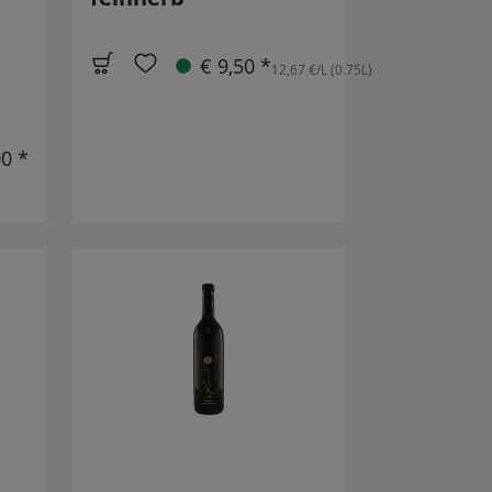
€ 9,50 *
12,67 €/L (0.75L)
00 *