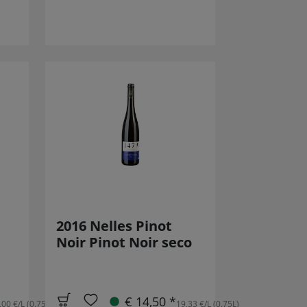
2016 Nelles Pinot
Noir Pinot Noir seco
€ 14,50 *
,00 €/L (0.75L)
19,33 €/L (0.75L)