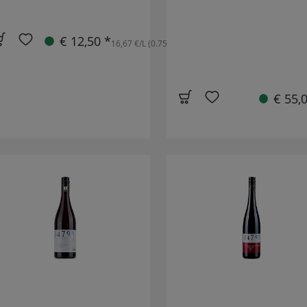
€ 12,50 *
16,67 €/L (0.75L)
€ 55,