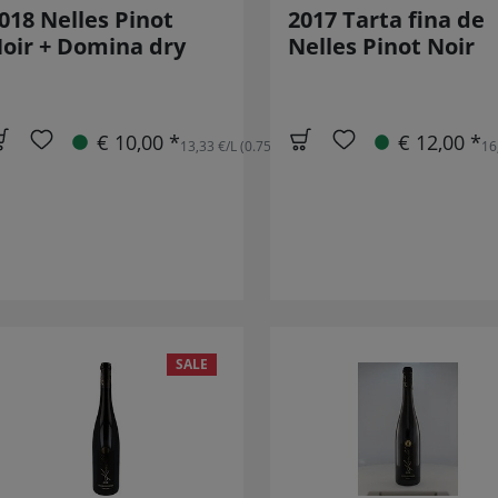
018 Nelles Pinot
2017 Tarta fina de
oir + Domina dry
Nelles Pinot Noir
€ 10,00 *
€ 12,00 *
13,33 €/L (0.75L)
16
SALE