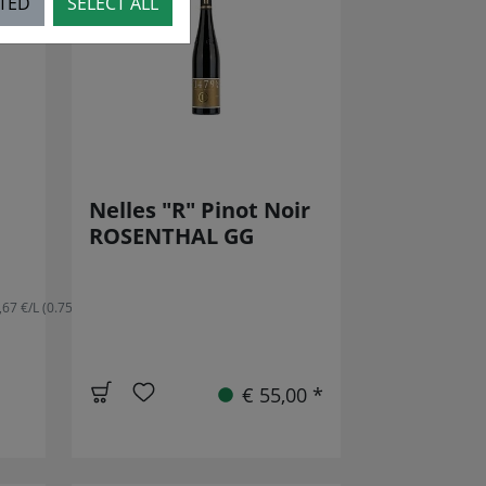
CTED
SELECT ALL
Nelles "R" Pinot Noir
ROSENTHAL GG
,67 €/L (0.75L)
€ 55,00 *