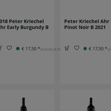
018 Peter Kriechel
Peter Kriechel Ahr
hr Early Burgundy B
Pinot Noir B 2021
€ 17,50 *
€ 17,50 *
23,33 €/L (0.75L)
23