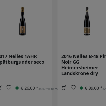
017 Nelles 1AHR
2016 Nelles B-48 Pi
pätburgunder seco
Noir GG
Heimersheimer
Landskrone dry
€ 26,00 *
€ 39,00 *
34,67 €/L (0.75L)
52