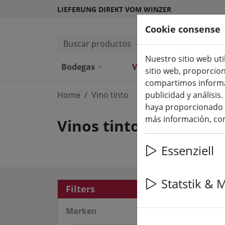
LIEFERUNG DIREKT VOM WINZER
Cookie consense
Buscar productos
Nuestro sitio web uti
(aktuelle Seit
Bodegas
Vino tinto
Vino 
sitio web, proporcio
compartimos informac
Home
Vino tinto
publicidad y análisi
haya proporcionado o
más información, con
Vinos tintos del Ahr
Essenziell
Statstik & 
28 a
Filters
Marken