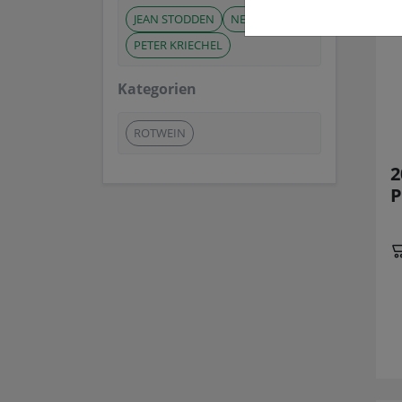
JEAN STODDEN
NELLES
PETER KRIECHEL
Kategorien
ROTWEIN
2
P