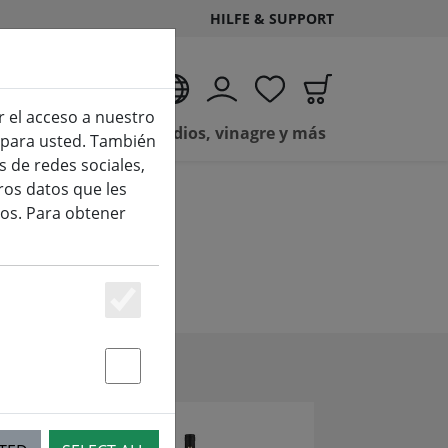
HILFE & SUPPORT
ES
r el acceso a nuestro
 y Secco
Incendios, vinagre y más
o para usted. También
 de redes sociales,
ros datos que les
os. Para obtener
Essenziell
Statstik & Marketing