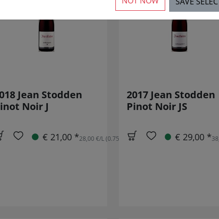
NOT NOW
SAVE SELE
018 Jean Stodden
2017 Jean Stodden
inot Noir J
Pinot Noir JS
€ 21,00 *
€ 29,00 *
28,00 €/L (0.75L)
38