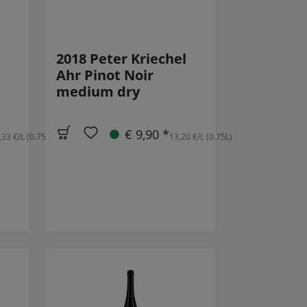
2018 Peter Kriechel
Ahr Pinot Noir
medium dry
€ 9,90 *
,33 €/L (0.75L)
13,20 €/L (0.75L)