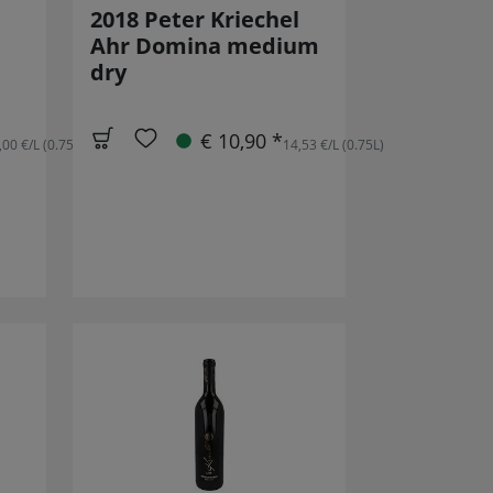
2018 Peter Kriechel
Ahr Domina medium
dry
€ 10,90 *
,00 €/L (0.75L)
14,53 €/L (0.75L)