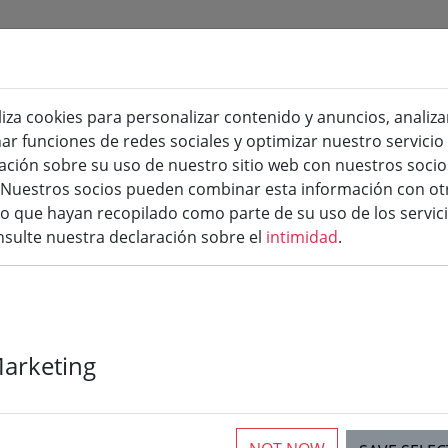
liza cookies para personalizar contenido y anuncios, analiza
e)
blanco
Rosé & Blanc de Noir
Vino espumoso
nar funciones de redes sociales y optimizar nuestro servici
ión sobre su uso de nuestro sitio web con nuestros socios
s. Nuestros socios pueden combinar esta información con ot
 que hayan recopilado como parte de su uso de los servici
sulte nuestra declaración sobre el
intimidad
.
Marketing
rticles